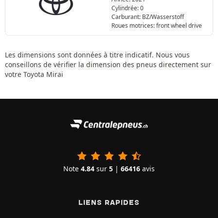
Cylindrée: 0
Carburant: BZ/Wasserstoff
Roues motrices: front wheel drive
Les dimensions sont données à titre indicatif. Nous vous
conseillons de vérifier la dimension des pneus directement sur
votre Toyota Mirai
Note
4.84
sur
5
|
66416
avis
LIENS RAPIDES