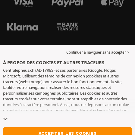
Continuer à naviguer sans accepter >
À PROPOS DES COOKIES ET AUTRES TRACEURS
Centralepneus.ch (AD TYRES) et ses partenaires (Google, Hotjar,
Microsoft) utilisent des témoins de connexion (cookies) et autres
traceurs (webstorage) pour assurer le bon fonctionnement du site,
faciliter votre navigation, réaliser des mesures statistiques et
personnaliser ses campagnes publicitaires. Les cookies et autres
traceurs stockés sur votre terminal, sont susceptibles de contenir des
données à caractère personnel. Aussi, nous ne déposons aucun cookie
ou autre traceur sans votre consentement libre et éclairé à l’exception
de ceux indispensables pour le fonctionnement du site. Nous
conservons votre choix pendant 6 mois. Vous pouvez retirer votre
consentement à tout moment en vous rendant sur la
page cookies et
autres traceurs
. Vous pouvez choisir de continuer à naviguer sans
ACCEPTER LES COOKIES