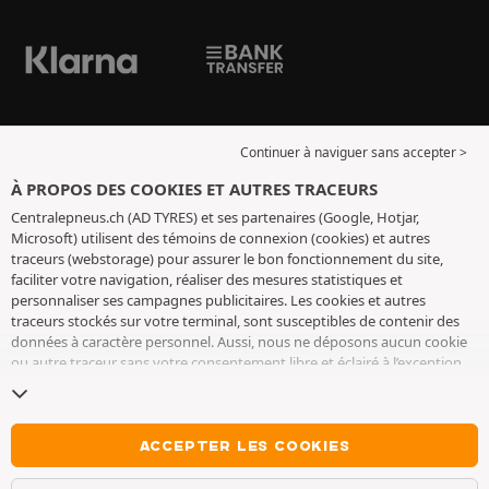
Continuer à naviguer sans accepter >
À PROPOS DES COOKIES ET AUTRES TRACEURS
Centralepneus.ch (AD TYRES) et ses partenaires (Google, Hotjar,
Microsoft) utilisent des témoins de connexion (cookies) et autres
traceurs (webstorage) pour assurer le bon fonctionnement du site,
faciliter votre navigation, réaliser des mesures statistiques et
personnaliser ses campagnes publicitaires. Les cookies et autres
traceurs stockés sur votre terminal, sont susceptibles de contenir des
données à caractère personnel. Aussi, nous ne déposons aucun cookie
ou autre traceur sans votre consentement libre et éclairé à l’exception
de ceux indispensables pour le fonctionnement du site. Nous
conservons votre choix pendant 6 mois. Vous pouvez retirer votre
consentement à tout moment en vous rendant sur la
page cookies et
autres traceurs
. Vous pouvez choisir de continuer à naviguer sans
ACCEPTER LES COOKIES
accepter le dépôt de cookies ou autres traceurs. Le refus ne fait pas
obstacle à l’accès aux services AD TYRES. Pour plus d’informations, nous