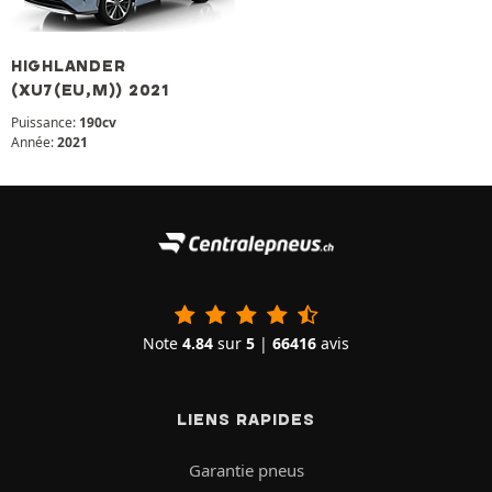
HIGHLANDER
(XU7(EU,M)) 2021
Puissance:
190cv
Année:
2021
Note
4.84
sur
5
|
66416
avis
LIENS RAPIDES
Garantie pneus