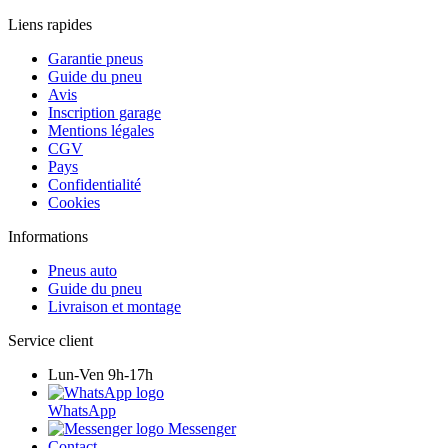
Liens rapides
Garantie pneus
Guide du pneu
Avis
Inscription garage
Mentions légales
CGV
Pays
Confidentialité
Cookies
Informations
Pneus auto
Guide du pneu
Livraison et montage
Service client
Lun-Ven 9h-17h
WhatsApp
Messenger
Contact