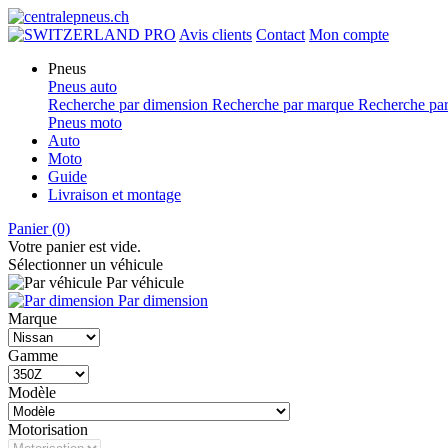
PRO
Avis clients
Contact
Mon compte
Pneus
Pneus auto
Recherche par dimension
Recherche par marque
Recherche par
Pneus moto
Auto
Moto
Guide
Livraison et montage
Panier
(0)
Votre panier est vide.
Sélectionner un véhicule
Par véhicule
Par dimension
Marque
Gamme
Modèle
Motorisation