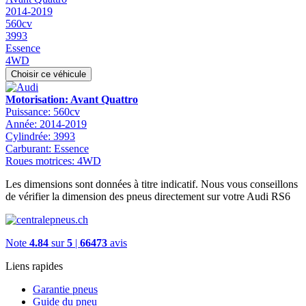
2014-2019
560cv
3993
Essence
4WD
Choisir ce véhicule
Motorisation: Avant Quattro
Puissance: 560cv
Année: 2014-2019
Cylindrée: 3993
Carburant: Essence
Roues motrices: 4WD
Les dimensions sont données à titre indicatif. Nous vous conseillons
de vérifier la dimension des pneus directement sur votre Audi RS6
Note
4.84
sur
5
|
66473
avis
Liens rapides
Garantie pneus
Guide du pneu