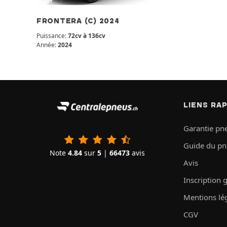
FRONTERA (C) 2024
Puissance:
72cv à 136cv
Année:
2024
LIENS RA
Garantie pn
Guide du p
Note
4.84
sur
5
|
66473
avis
Avis
Inscription 
Mentions lé
CGV