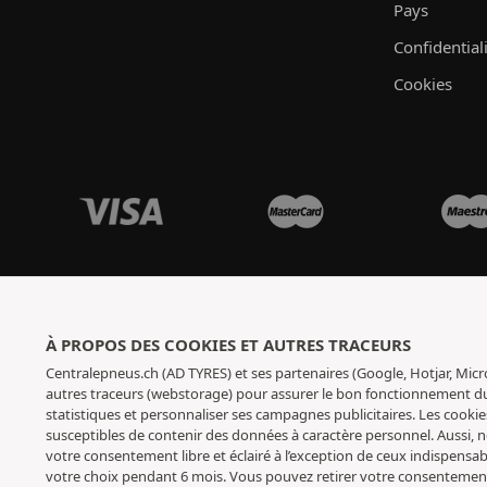
Pays
Confidential
Cookies
À PROPOS DES COOKIES ET AUTRES TRACEURS
Centralepneus.ch (AD TYRES) et ses partenaires (Google, Hotjar, Micr
autres traceurs (webstorage) pour assurer le bon fonctionnement du s
statistiques et personnaliser ses campagnes publicitaires. Les cookie
susceptibles de contenir des données à caractère personnel. Aussi,
votre consentement libre et éclairé à l’exception de ceux indispens
votre choix pendant 6 mois. Vous pouvez retirer votre consenteme